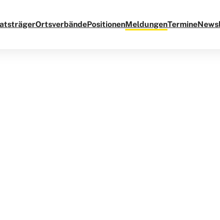
atsträger
Ortsverbände
Positionen
Meldungen
Termine
Newsl